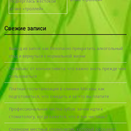
Свежие записи
Вывод из запоя: как безопасно прекратить алкогольный
спад и вернуться к нормальной жизни
Рагвизакс от конъюктивита: что важно знать прежде чем
пользоваться
Платная госпитализация в клиники Москвы: как
подготовиться, что ожидать и за что вы платите
Профессиональная чистка зубов: зачем идти к
стоматологу, когда кажется, что и так чистишь?
Спазнорм: местный спазмолитик, который расскажет