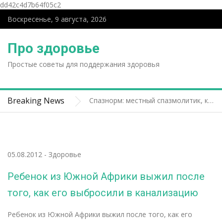
dd42c4d7b64f05c2
Воскресенье, 9 августа, 2026
Спазнорм: местный спазмолитик, который расскажет гладкой мускулатуре — «хватит»
Про здоровье
Вывод из запоя: как безопасно прекратить алкогольный спад и вернуться к нормальной жизни
Рагвизакс от конъюктивита: что важно знать прежде чем пользоваться
Простые советы для поддержания здоровья
Платная госпитализация в клиники Москвы: как подготовиться, что ожидать и за что вы платите
Профессиональная чистка зубов: зачем идти к стоматологу, когда кажется, что и так чистишь?
Breaking News
Спазнорм: местный спазмолитик, который расскажет гладкой мускулатуре — «хватит»
Вывод из запоя: как безопасно прекратить алкогольный спад и вернуться к нормальной жизни
05.08.2012
-
Здоровье
Ребенок из Южной Африки выжил после
того, как его выбросили в канализацию
Ребенок из Южной Африки выжил после того, как его