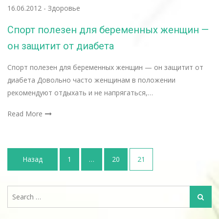
16.06.2012
-
Здоровье
Спорт полезен для беременных женщин —
он защитит от диабета
Спорт полезен для беременных женщин — он защитит от
диабета Довольно часто женщинам в положении
рекомендуют отдыхать и не напрягаться,…
Read More
Пагинация
Назад
1
…
20
21
записей
Search
Search
for: