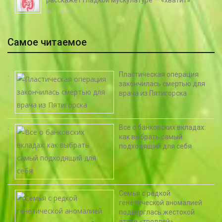
расскажет гладкой мускулатуре — «хватит»
28.11.2025
Самое читаемое
Пластическая операция
закончилась смертью для
врача из Пятигорска
Все о банковских вкладах:
как выбрать самый
подходящий для себя
Семья с редкой
генетической аномалией
подверглась жестокой
атаке «троллей»