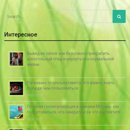
Search
Search
for:
Интересное
Вывод из запоя: как безопасно прекратить
алкогольный спад и вернуться к нормальной
жизни
23.06.2026
Рагвизакс от конъюктивита: что важно знать
прежде чем пользоваться
24.03.2026
Платная госпитализация в клиники Москвы: как
подготовиться, что ожидать и за что вы платите
29.12.2025