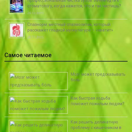
Профессиональная чистка зубов: зачем идти к
стоматологу, когда кажется, что и так чистишь?
26.12.2025
Спазнорм: местный спазмолитик, который
расскажет гладкой мускулатуре — «хватит»
28.11.2025
Самое читаемое
Мозг может предсказывать
боль
Как быстрая ходьба
поможет пожилым людям?
Как решить деликатную
проблему с кишечником в