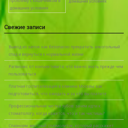
домашних условиях
Свежие записи
Вывод из запоя: как безопасно прекратить алкогольный
спад и вернуться к нормальной жизни
Рагвизакс от конъюктивита: что важно знать прежде чем
пользоваться
Платная госпитализация в клиники Москвы: как
подготовиться, что ожидать и за что вы платите
Профессиональная чистка зубов: зачем идти к
стоматологу, когда кажется, что и так чистишь?
Спазнорм: местный спазмолитик, который расскажет