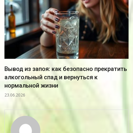
но прекратить
Рагвизакс от конъюктивита:
я к
знать прежде чем пользоват
24.03.2026