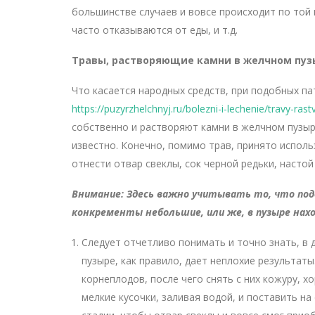
большинстве случаев и вовсе происходит по той 
часто отказываются от еды, и т.д.
Травы, растворяющие камни в желчном пуз
Что касается народных средств, при подобных пат
https://puzyrzhelchnyj.ru/bolezni-i-lechenie/travy-r
собственно и растворяют камни в желчном пузыре
известно. Конечно, помимо трав, принято испол
отнести отвар свеклы, сок черной редьки, настой 
Внимание: Здесь важно учитывать то, что под
конкременты небольшие, или же, в пузыре нахо
Следует отчетливо понимать и точно знать, в
пузыре, как правило, дает неплохие результаты
корнеплодов, после чего снять с них кожуру, 
мелкие кусочки, заливая водой, и поставить на