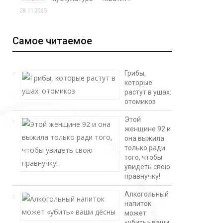
28.11.2025
Самое читаемое
Грибы,
которые
растут в ушах:
отомикоз
Этой
женщине 92 и
она выжила
только ради
того, чтобы
увидеть свою
правнучку!
Алкогольный
напиток
может
«убить» ваши