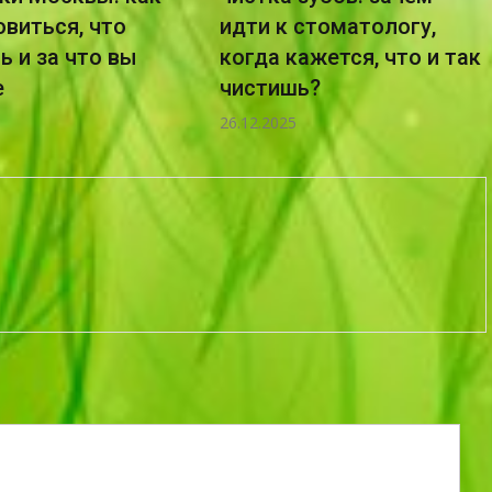
овиться, что
идти к стоматологу,
 и за что вы
когда кажется, что и так
е
чистишь?
26.12.2025