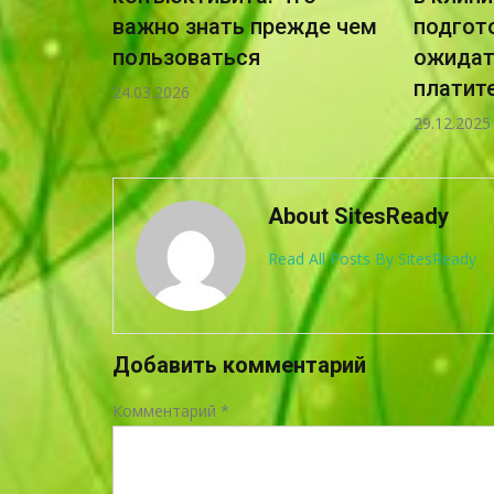
д и
важно знать прежде чем
подгот
мальной
пользоваться
ожидать
платит
24.03.2026
29.12.2025
About SitesReady
Read All Posts By SitesReady
Добавить комментарий
Комментарий
*