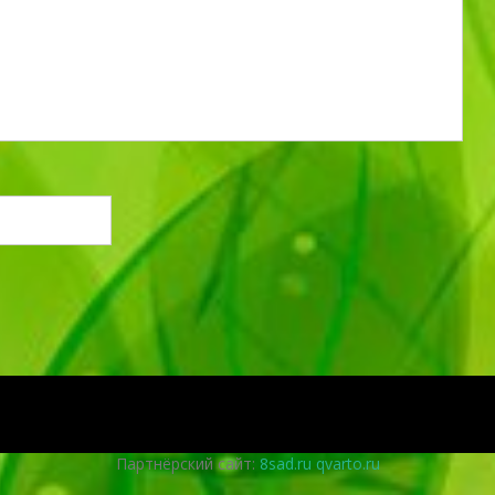
Партнёрский сайт:
8sad.ru
qvarto.ru