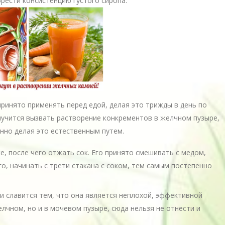
брести консистенцию густого сиропа.
принято применять перед едой, делая это трижды в день по
олучится вызвать растворение конкрементов в желчном пузыре,
енно делая это естественным путем.
е, после чего отжать сок. Его принято смешивать с медом,
о, начинать с трети стакана с соком, тем самым постепенно
и славится тем, что она является неплохой, эффективной
лчном, но и в мочевом пузыре, сюда нельзя не отнести и