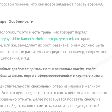
простой причине, что они вовсе забывают поесть вовремя,
ыре. Особенности
ологиях, то это и есть травы, как говорит портал
astvoryayushhie-kamni-v-zhelchnom-puzyre.html
, которые
, или же, замедляют их рост, развитие, о чем должно быть
ьзовать и иные растительные средства, например, сюда можно
шиповника, и т.д.
обные средства применяют в основном тогда, когда
дится песок, еще не сформировавшийся в крупные камни.
 действительности свекольный отвар из камней в желчном
. Все что нужно сделать, так это взять несколько свекольных
хорошенько отмыть. Далее потребуется порезать свеклу на
 огонь. Здесь важно отметить, кипятить следует до такой