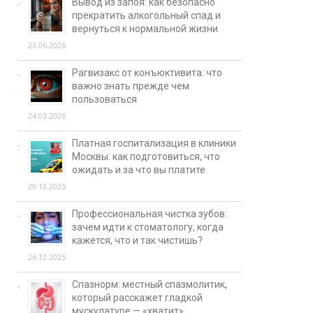
Вывод из запоя: как безопасно
прекратить алкогольный спад и
вернуться к нормальной жизни
23.06.2026
Рагвизакс от конъюктивита: что
важно знать прежде чем
пользоваться
24.03.2026
Платная госпитализация в клиники
Москвы: как подготовиться, что
ожидать и за что вы платите
29.12.2025
Профессиональная чистка зубов:
зачем идти к стоматологу, когда
кажется, что и так чистишь?
26.12.2025
Спазнорм: местный спазмолитик,
который расскажет гладкой
мускулатуре — «хватит»