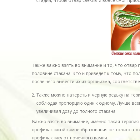
стадии, чтобы отвар свеклы и вовсе смог прио
Также важно взять во внимание и то, что отвар 
половине стакана. Это и приведет к тому, что п
после чего вывести их из организма, соответств
Также можно натереть и черную редьку на терк
соблюдая пропорцию один к одному. Лучше всег
увеличивая дозу до полного стакана.
Важно взять во внимание, именно такая терапия 
профилактикой камнеобразования не только в же
профилактику от почечного камня.