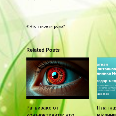
Навигация
Что такое гигрома?
по
записям
Related Posts
как
Рагвизакс от
Платна
атить
конъюктивита: что
в клин